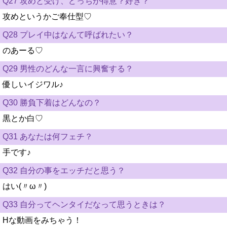
Q27 攻めと受け、どっちが得意？好き？
攻めというかご奉仕型♡
Q28 プレイ中はなんて呼ばれたい？
のあーる♡
Q29 男性のどんな一言に興奮する？
優しいイジワル♪
Q30 勝負下着はどんなの？
黒とか白♡
Q31 あなたは何フェチ？
手です♪
Q32 自分の事をエッチだと思う？
はい(〃ω〃)
Q33 自分ってヘンタイだなって思うときは？
Hな動画をみちゃう！